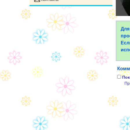
Для
про
Есл
исп
Комм
Пок
Пр