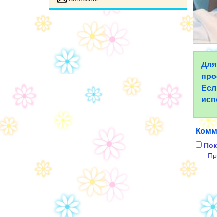
Для
про
Есл
исп
Комм
Пок
Пр