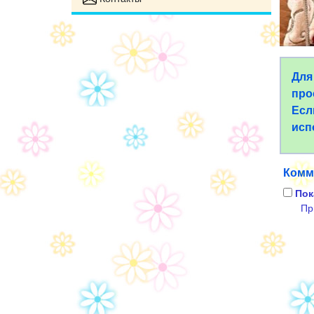
Для
про
Есл
исп
Комм
Пок
Пр