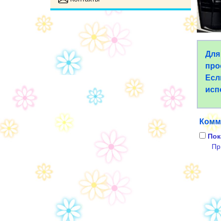
Для
про
Есл
исп
Комм
Пок
Пр