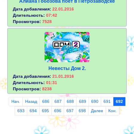
Алиана Гобозова поёт в Петрозаводске
Дата добавления:
22.01.2016
Длительность:
07:42
Просмотров:
7528
Невесты Дом 2.
Дата добавления:
21.01.2016
Длительность:
01:31
Просмотров:
8238
Нач.
Назад
686
687
688
689
690
691
692
693
694
695
696
697
698
Далее
Кон.