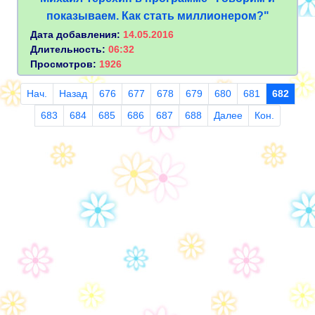
показываем. Как стать миллионером?"
Дата добавления:
14.05.2016
Длительность:
06:32
Просмотров:
1926
Нач.
Назад
676
677
678
679
680
681
682
683
684
685
686
687
688
Далее
Кон.