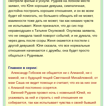
смотрели фильм и уснули. Руднев на лобном месте
заявил, что Юля хорошая девушка, симпатичная,
достойна построить хорошие отношения, и он во всем
будет ей помогать, но большего обещать ей не может,
взаимности тоже дать не может, так как никаких чувств
не испытывает. Женя признался, что до сих пор
неравнодушен к Татьяне Охулковой. Охулкова заявила,
что не ожидала такой поворот событий, и не думала, что
через день после ссоры Женя окажется в постели с
другой девушкой. Юля сказала, что все нормальные
отношения начинаются с дружбы, она будет просто
общаться с Рудневым.
Главное в серии:
Александр Гобозов не общается ни с Алианой, ни с
мамой, ни с будущей тещей Светланой Михайловной, от
мам Саша не видит помощи и считает, что из-за них они
с Алианой постоянно ссорятся.
Евгений Руднев провел ночь с новенькой Юлей, но
ухаживать за ней и строить с ней отношения не
собирается, так как испытывает чувства к своей бывшей