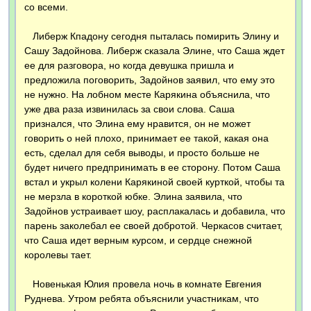
со всеми.
Либерж Кпадону сегодня пыталась помирить Элину и
Сашу Задойнова. Либерж сказала Элине, что Саша ждет
ее для разговора, но когда девушка пришла и
предложила поговорить, Задойнов заявил, что ему это
не нужно. На лобном месте Карякина объяснила, что
уже два раза извинилась за свои слова. Саша
признался, что Элина ему нравится, он не может
говорить о ней плохо, принимает ее такой, какая она
есть, сделал для себя выводы, и просто больше не
будет ничего предпринимать в ее сторону. Потом Саша
встал и укрыл колени Карякиной своей курткой, чтобы та
не мерзла в короткой юбке. Элина заявила, что
Задойнов устраивает шоу, расплакалась и добавила, что
парень заколебал ее своей добротой. Черкасов считает,
что Саша идет верным курсом, и сердце снежной
королевы тает.
Новенькая Юлия провела ночь в комнате Евгения
Руднева. Утром ребята объяснили участникам, что