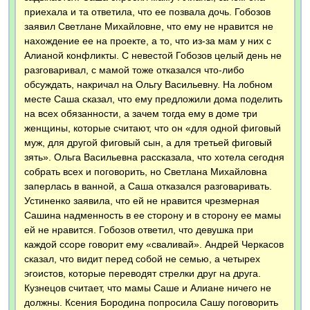
приехала и та ответила, что ее позвала дочь. Гобозов
заявил Светлане Михайловне, что ему не нравится не
нахождение ее на проекте, а то, что из-за мам у них с
Алианой конфликты. С невестой Гобозов целый день не
разговаривал, с мамой тоже отказался что-либо
обсуждать, накричал на Ольгу Васильевну. На лобном
месте Саша сказал, что ему предложили дома поделить
на всех обязанности, а зачем тогда ему в доме три
женщины, которые считают, что он «для одной фиговый
муж, для другой фиговый сын, а для третьей фиговый
зять». Ольга Васильевна рассказала, что хотела сегодня
собрать всех и поговорить, но Светлана Михайловна
заперлась в ванной, а Саша отказался разговаривать.
Устиненко заявила, что ей не нравится чрезмерная
Сашина надменность в ее сторону и в сторону ее мамы
ей не нравится. Гобозов ответил, что девушка при
каждой ссоре говорит ему «сваливай». Андрей Черкасов
сказал, что видит перед собой не семью, а четырех
эгоистов, которые переводят стрелки друг на друга.
Кузнецов считает, что мамы Саше и Алиане ничего не
должны. Ксения Бородина попросила Сашу поговорить