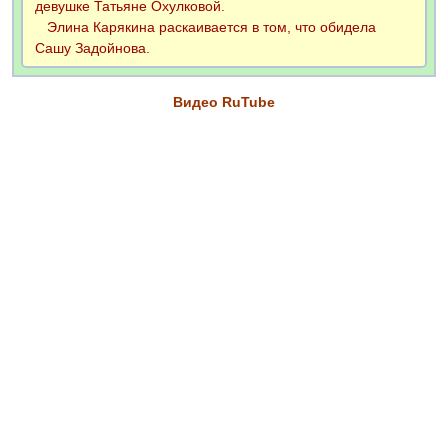
девушке Татьяне Охулковой.
Элина Карякина раскаивается в том, что обидела
Сашу Задойнова.
Видео RuTube