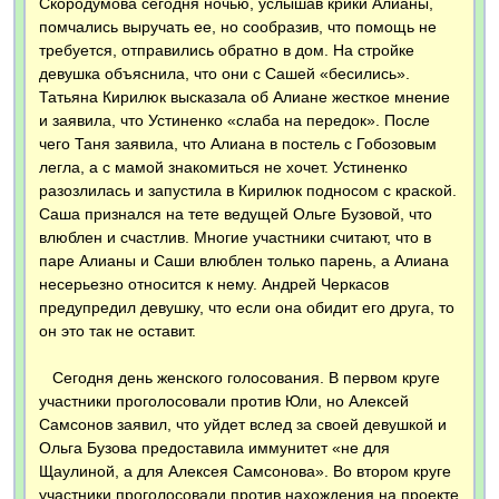
Скородумова сегодня ночью, услышав крики Алианы,
помчались выручать ее, но сообразив, что помощь не
требуется, отправились обратно в дом. На стройке
девушка объяснила, что они с Сашей «бесились».
Татьяна Кирилюк высказала об Алиане жесткое мнение
и заявила, что Устиненко «слаба на передок». После
чего Таня заявила, что Алиана в постель с Гобозовым
легла, а с мамой знакомиться не хочет. Устиненко
разозлилась и запустила в Кирилюк подносом с краской.
Саша признался на тете ведущей Ольге Бузовой, что
влюблен и счастлив. Многие участники считают, что в
паре Алианы и Саши влюблен только парень, а Алиана
несерьезно относится к нему. Андрей Черкасов
предупредил девушку, что если она обидит его друга, то
он это так не оставит.
Сегодня день женского голосования. В первом круге
участники проголосовали против Юли, но Алексей
Самсонов заявил, что уйдет вслед за своей девушкой и
Ольга Бузова предоставила иммунитет «не для
Щаулиной, а для Алексея Самсонова». Во втором круге
участники проголосовали против нахождения на проекте