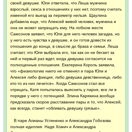
своей девушке. Юля ответила, что Леша мужчина
взрослый, секса в отношениях у них нет, поэтому считать
изменой его выезд за периметр нельзя. Щаулина
добавила еще, что Алексей живой человек, мужчина и
она не может запрещать ему. На лобном месте
Самсонов заявил, что Юля для него человек загадка, но
у него есть чувства к девушке, и он готов довести их
отношения до конца, в смысле до брака и семьи. Леша
считает, что Юля выбрала его, так как он не бегает за
ней и первый раз ждет, когда девушка согласится на
полноценные отношения. Екатерина Король заявила,
что «физиологию никто не отменял и пара Юли и
Алексея либо фикция, либо девушка девственница, либо
кто-то из них лечится». Когда Самсонов стал все
отрицать, Катя попыталась выяснить у парня, все ли в
порядке у него с потенцией. Элина Карякина вообще
предсказала скорое расставание пары и то, что Алексей,
как всегда, станет «обливать девушку грязью».
В паре Алианы Устиненко и Александра Гобозова
полная идиллия. Надя Хомич и Александра