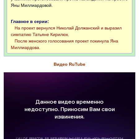
Яны Миллиардовой.
Главное в серии:
На проект вернулся Николай Должанский и выразил
симпатию Татьяне Кирилюк.
После женского голосования проект покинула Яна
Миллиардова.
Видео RuTube