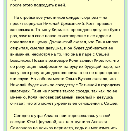
после этого подходить к ней.
На стройке все участников ожидал сюрприз – на
проект вернулся Николай Должанский. Коля пришел
завоевывать Татьяну Кирилюк, преподнес девушке букет
роз, зачитал свое новое стихотворение в ее адрес и
поцеловал в щечку. Должанский сказал, что Таня милая,
открытая, смелая девушка, и он будет добиваться ее
внимания, несмотря на то, что она в паре с Сашей
Бовшиком. Позже в разговоре Коля заявил Кирилюк, что
ее репутация нимфоманки на руку их будущей паре, так
как у него репутация девственника, а он не опровергает
эти слухи. На лобном месте Ольга Бузова сказала, что
Николай будет жить по соседству с Татьяной в городских
квартирах. Таня не против такого соседа, так как, по ее
мнению, Коля человек забавный, веселый и девушка
считает, что это может укрепить ее отношения с Сашей.
Сегодня с утра Алиана поинтересовалась у своей
соседки Юли Щаулиной, как та отпустила Алексея
Самсонова на ночь за периметр, ведь он мог изменить