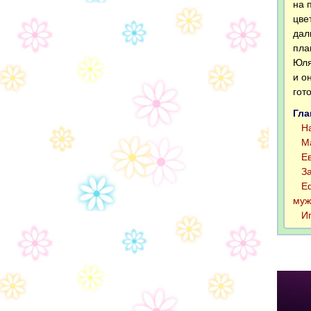
на 
цве
дал
пла
Юля
и о
гот
Гла
На 
Мак
Евг
За 
Ефр
муж
Иго