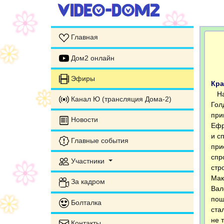
Главная
Дом2 онлайн
Эфиры
Кра
На 
Канал Ю (трансляция Дома-2)
Гол
при
Новости
Ефр
и с
Главные события
при
спр
Участники
стр
Мак
За кадром
Вал
пош
Болталка
ста
не 
Контакты