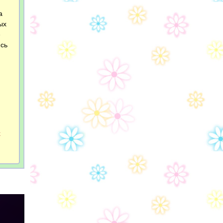
а
ых
е
ись
х