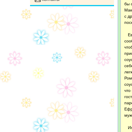
бы 
Мак
с д
пос
Евг
соо
что
при
соу
себ
лег
Ром
соу
что
гос
пар
Ефр
муж
Иго