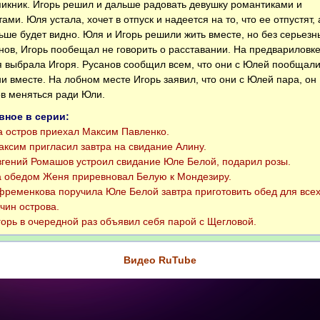
пикник. Игорь решил и дальше радовать девушку романтиками и
тами. Юля устала, хочет в отпуск и надеется на то, что ее отпустят, 
ьше будет видно. Юля и Игорь решили жить вместе, но без серьезн
нов, Игорь пообещал не говорить о расставании. На предвариловк
 выбрала Игоря. Русанов сообщил всем, что они с Юлей пообщал
ни вместе. На лобном месте Игорь заявил, что они с Юлей пара, он
ов меняться ради Юли.
вное в серии:
остров приехал Максим Павленко.
сим пригласил завтра на свидание Алину.
ений Ромашов устроил свидание Юле Белой, подарил розы.
обедом Женя приревновал Белую к Мондезиру.
еменкова поручила Юле Белой завтра приготовить обед для все
чин острова.
рь в очередной раз объявил себя парой с Щегловой.
Видео RuTube