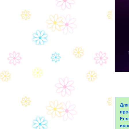
Для
про
Есл
исп