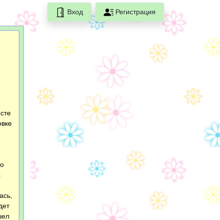
Вход
Регистрация
есте
овке
то
с
ась,
дет
шел