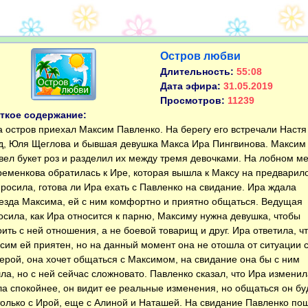
Остров любви
Длительность:
55:08
Дата эфира:
31.05.2019
Просмотров:
11239
ткое содержание:
остров приехал Максим Павленко. На берегу его встречали Настя
д, Юля Щеглова и бывшая девушка Макса Ира Пингвинова. Максим
вел букет роз и разделил их между тремя девочками. На лобном м
еменкова обратилась к Ире, которая вышла к Максу на предварил
просила, готова ли Ира ехать с Павленко на свидание. Ира ждала
езда Максима, ей с ним комфортно и приятно общаться. Ведущая
осила, как Ира относится к парню, Максиму нужна девушка, чтобы
оить с ней отношения, а не боевой товарищ и друг. Ира ответила, ч
сим ей приятен, но на данный момент она не отошла от ситуации 
ерой, она хочет общаться с Максимом, на свидание она бы с ним
ла, но с ней сейчас сложновато. Павленко сказал, что Ира изменил
ла спокойнее, он видит ее реальные изменения, но общаться он бу
только с Ирой, еще с Алиной и Наташей. На свидание Павленко по