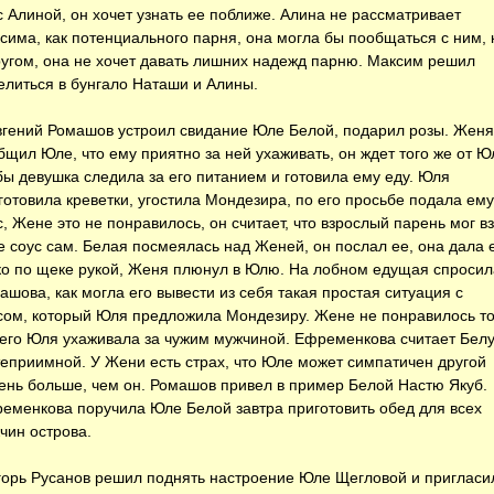
с Алиной, он хочет узнать ее поближе. Алина не рассматривает
сима, как потенциального парня, она могла бы пообщаться с ним, 
ругом, она не хочет давать лишних надежд парню. Максим решил
елиться в бунгало Наташи и Алины.
ений Ромашов устроил свидание Юле Белой, подарил розы. Женя
бщил Юле, что ему приятно за ней ухаживать, он ждет того же от Ю
бы девушка следила за его питанием и готовила ему еду. Юля
готовила креветки, угостила Мондезира, по его просьбе подала ему
с, Жене это не понравилось, он считает, что взрослый парень мог в
е соус сам. Белая посмеялась над Женей, он послал ее, она дала 
ко по щеке рукой, Женя плюнул в Юлю. На лобном едущая спросил
ашова, как могла его вывести из себя такая простая ситуация с
сом, который Юля предложила Мондезиру. Жене не понравилось то
 его Юля ухаживала за чужим мужчиной. Ефременкова считает Бел
теприимной. У Жени есть страх, что Юле может симпатичен другой
ень больше, чем он. Ромашов привел в пример Белой Настю Якуб.
еменкова поручила Юле Белой завтра приготовить обед для всех
чин острова.
рь Русанов решил поднять настроение Юле Щегловой и пригласи