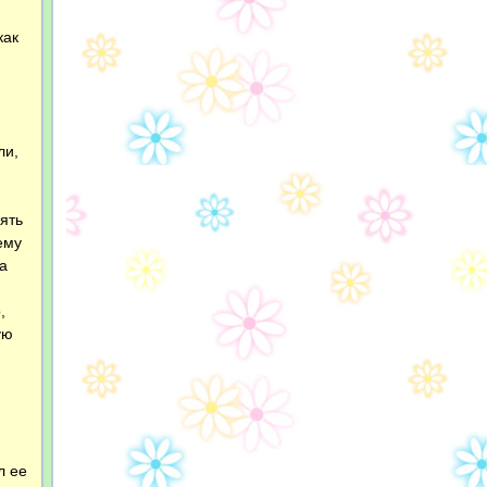
как
ли,
зять
ему
а
,
ую
л ее