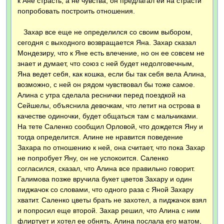
к Ане страсть, а не чувства, он предлагал ей на страсти
попробовать построить отношения.
Захар все еще не определился со своим выбором,
сегодня с выходного возвращается Яна. Захар сказал
Мондезиру, что к Яне есть влечение, но он ее совсем не
знает и думает, что союз с ней будет недолговечным,
Яна ведет себя, как кошка, если бы так себя вела Алина,
возможно, с ней он рядом чувствовал бы тоже самое.
Алина с утра сделала реснички перед поездкой на
Сейшелы, объяснила девочкам, что летит на острова в
качестве одиночки, будет общаться там с мальчиками.
На тете Саленко сообщил Орловой, что дождется Яну и
тогда определится. Алине не нравится поведение
Захара по отношению к ней, она считает, что пока Захар
не попробует Яну, он не успокоится. Саленко
согласился, сказал, что Алина все правильно говорит.
Галимова позже вручила букет цветов Захару и один
пиджачок со словами, что одного раза с Яной Захару
хватит. Саленко цветы брать не захотел, а пиджачок взял
и попросил еще второй. Захар решил, что Алина с ним
флиртует и хотел ее обнять, Алина послала его матом,