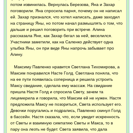
потом извинилась. Вернулась Березова, Яна и Захар
поговорили. Яна спросила парня, почему он не написал
ей. Захар признался, что хотел написать, даже заходил
на страницу Яны, но потом начал размышлять о том, что
дальше и решил поговорить при встрече. Алина
рассказала Яне, как Захар бегал за ней, веселился.
Участники заметили, как на Саленко действует одна
улыбка Яны, он при виде Яны напрочь забывает про
Алину.
Максиму Павленко нравится Светлана Тихомирова, а
Максим понравился Насте Голд. Светлана поняла, что
на ее пути появилась соперница и решила устроить
Максу свидание, сделала ему массаж. На свидание
пришла Настя Голд и спросила Свету, зачем та
лицемерила и говорила, что Максим ей не нужен. Настя
предложила Максу не позориться, Света использует его.
Девочки поругались и подрались, Павленко скинул Голд
в бассейн. Настя сказала, что, если увидит искренность
от Светы и взаимную симпатию Светы и Макса, то в
пару она лезть не будет. Света заявила, что дала