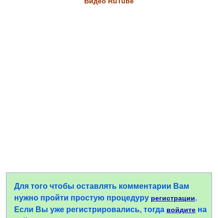
Видео RuTube
Для того чтобы оставлять комментарии Вам
нужно пройти простую процедуру
.
регистрации
Если Вы уже регистрировались, тогда
на
войдите