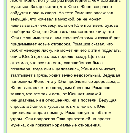
любит Женю, но лучше раз перетерпеть, чем всю жизнь
мучиться. Захар считает, что Юля с Жене все равно
сойдутся и очень скоро. На тете Ромашов рассказал
ведущей, что ночевал в мужской, он не может
навязываться человеку, если он Юле противен. Бузова
сообщила Юле, что Женя жаловался коллективу, что
Юля не занимается с ним «волшебством» и каждый раз
придумывает новые отговорки. Ромашов сказал, что
любит женскую ласку, не может ничего с этим поделать,
они с Юлей целовались неделю назад. Щеглова
ответила, что все это есть, «волшебство» было
позавчера, тогда они и целовались, Женя ее унижает,
втаптывает в грязь, ходит вечно недовольный. Ведущая
напомнила Жене, что у Юли проблемы со здоровьем, а
Женя выставляет ее холодным бревном. Ромашов
заявил, что все так и есть, от Юли нет никакой
инициативы, ни в отношениях, ни в постели. Ведущая
спросила Женю, в курсе ли тот, что ночью к Юле
приезжала скорая помощь. Ромашов узнал об этом
утром. Юля попросила Олю привести ей на проект
мужика, она покажет нормальные отношения.