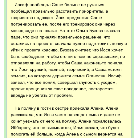
Иосиф пообещал Саше больше не ругаться,
пообещал правильно расставить приоритеты, а
творчество подождет. Йося предложил Саше
потренировать ее, после его тренировок она через
месяц сядет на шпагат. На тете Ольга Бузова сказала
паре, что они приняли правильное решение, что
остались на проекте, сначала нужно подготовить почву и
уйти с проекта красиво. Бузова считает, что Йося хочет
быть свободным, чтобы его ни о чем не спрашивали, не
отправляли на работу, чтобы Саша наконец-то поняла,
что Йося хрупкий, нежный, творческий, а Саша «столп
земли», на котором держится семья Оганесян. Иосиф
заявил, что все понял, совершил глупость с уходом,
просит прощения за свое поведение, постарается
впредь не убегать от проблем.
На поляну в гости к сестре приехала Алена. Алена
рассказала, что Илья часто навещает сына и даже не
хочет уезжать от него на поляну. Алена пожаловалась
Яббарову, что не высыпается, Илья сказал, что будет
помогать ей больше, когда Алена с сыном вернется на