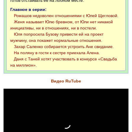
готов отстаивать ее на лобном месте.
Главное в серии:
Ромашов недоволен отношениями с Юлей Щегловой.
Женя называет Юлю бревном, от Юли нет никакой
инициативы, ни в отношениях, ни в постели.
Юля попросила Бузову привести ей на проект
мужчину, она покажет нормальные отношения.
Захар Саленко собирается устроить Ане свидание.
На поляну в гости к сестре приехала Алена.
Даня с Таней хотят участвовать в конкурсе «Свадьба
на миллион».
Видео RuTube