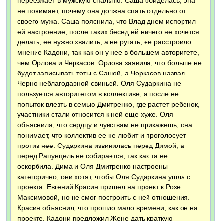
переезжает в мужскую спальню. Саша обиделась, она
не понимает, почему она должна спать отдельно от
своего мужа. Саша пояснила, что Влад днем испортил
ей настроение, после таких бесед ей ничего не хочется
делать, ее нужно хвалить, а не ругать, ее расстроило
мнение Кадони, так как он у нее в большем авторитете,
чем Орлова и Черкасов. Орлова заявила, что больше не
будет записывать теты с Сашей, а Черкасов назвал
Черно неблагодарной свиньей. Оля Сударкина не
пользуется авторитетом в коллективе, а после ее
попыток влезть в семью Дмитренко, где растет ребенок,
участники стали относится к ней еще хуже. Оля
объяснила, что сердцу и чувствам не прикажешь, она
понимает, что коллектив ее не любит и проголосует
против нее. Сударкина извинилась перед Димой, а
перед Рапунцель не собирается, так как та ее
оскорбила. Дима и Оля Дмитренко настроены
категорично, они хотят, чтобы Оля Сударкина ушла с
проекта. Евгений Красин пришел на проект к Розе
Максимовой, но не смог построить с ней отношения.
Красин объяснил, что прошло мало времени, как он на
проекте. Кадони предложил Жене дать краткую