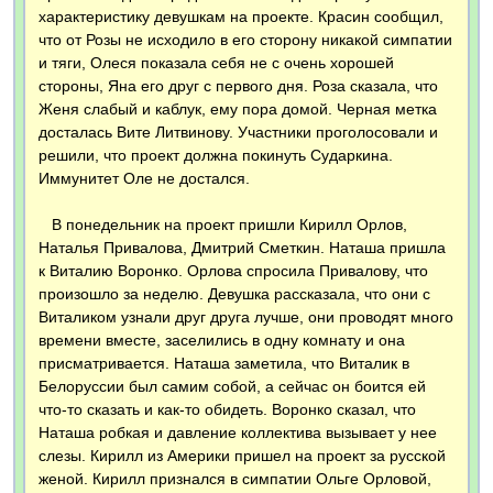
характеристику девушкам на проекте. Красин сообщил,
что от Розы не исходило в его сторону никакой симпатии
и тяги, Олеся показала себя не с очень хорошей
стороны, Яна его друг с первого дня. Роза сказала, что
Женя слабый и каблук, ему пора домой. Черная метка
досталась Вите Литвинову. Участники проголосовали и
решили, что проект должна покинуть Сударкина.
Иммунитет Оле не достался.
В понедельник на проект пришли Кирилл Орлов,
Наталья Привалова, Дмитрий Сметкин. Наташа пришла
к Виталию Воронко. Орлова спросила Привалову, что
произошло за неделю. Девушка рассказала, что они с
Виталиком узнали друг друга лучше, они проводят много
времени вместе, заселились в одну комнату и она
присматривается. Наташа заметила, что Виталик в
Белоруссии был самим собой, а сейчас он боится ей
что-то сказать и как-то обидеть. Воронко сказал, что
Наташа робкая и давление коллектива вызывает у нее
слезы. Кирилл из Америки пришел на проект за русской
женой. Кирилл признался в симпатии Ольге Орловой,