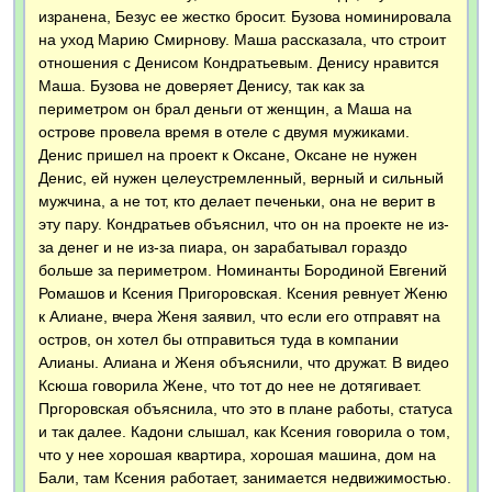
изранена, Безус ее жестко бросит. Бузова номинировала
на уход Марию Смирнову. Маша рассказала, что строит
отношения с Денисом Кондратьевым. Денису нравится
Маша. Бузова не доверяет Денису, так как за
периметром он брал деньги от женщин, а Маша на
острове провела время в отеле с двумя мужиками.
Денис пришел на проект к Оксане, Оксане не нужен
Денис, ей нужен целеустремленный, верный и сильный
мужчина, а не тот, кто делает печеньки, она не верит в
эту пару. Кондратьев объяснил, что он на проекте не из-
за денег и не из-за пиара, он зарабатывал гораздо
больше за периметром. Номинанты Бородиной Евгений
Ромашов и Ксения Пригоровская. Ксения ревнует Женю
к Алиане, вчера Женя заявил, что если его отправят на
остров, он хотел бы отправиться туда в компании
Алианы. Алиана и Женя объяснили, что дружат. В видео
Ксюша говорила Жене, что тот до нее не дотягивает.
Пргоровская объяснила, что это в плане работы, статуса
и так далее. Кадони слышал, как Ксения говорила о том,
что у нее хорошая квартира, хорошая машина, дом на
Бали, там Ксения работает, занимается недвижимостью.