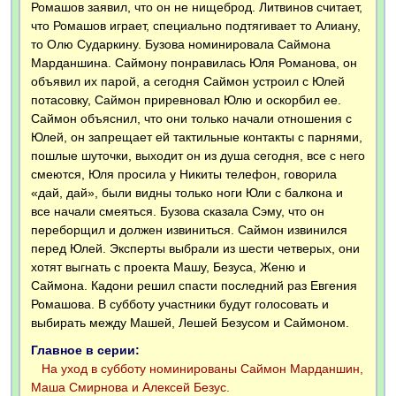
Ромашов заявил, что он не нищеброд. Литвинов считает,
что Ромашов играет, специально подтягивает то Алиану,
то Олю Сударкину. Бузова номинировала Саймона
Марданшина. Саймону понравилась Юля Романова, он
объявил их парой, а сегодня Саймон устроил с Юлей
потасовку, Саймон приревновал Юлю и оскорбил ее.
Саймон объяснил, что они только начали отношения с
Юлей, он запрещает ей тактильные контакты с парнями,
пошлые шуточки, выходит он из душа сегодня, все с него
смеются, Юля просила у Никиты телефон, говорила
«дай, дай», были видны только ноги Юли с балкона и
все начали смеяться. Бузова сказала Сэму, что он
переборщил и должен извиниться. Саймон извинился
перед Юлей. Эксперты выбрали из шести четверых, они
хотят выгнать с проекта Машу, Безуса, Женю и
Саймона. Кадони решил спасти последний раз Евгения
Ромашова. В субботу участники будут голосовать и
выбирать между Машей, Лешей Безусом и Саймоном.
Главное в серии:
На уход в субботу номинированы Саймон Марданшин,
Маша Смирнова и Алексей Безус.