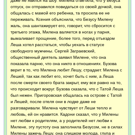
даже не явился на шоу. Милена ответила, что у Безуса
отпуск, он отправился повидаться со своей дочкой, она
общалась с мамой его ребенка, та просила ее не
переживать. Ксения объяснила, что Безусу Милену
жаль, она шантажирует его, говорит, что сбросится с
третьего этажа, Милена валяется в ногах у парня,
вымаливает прощение, более того, перед отъездом
Леша хотел расстаться, чтобы уехать в статусе
свободного мужчины. Сергей Заграевский,
общественный деятель заявил Милене, что она
показала парню, что она никто в отношениях. Бузова
верит в то, что Милена любит Лешу, страдает. Милена с
Лешей, так как любит его, хочет быть с ним, а Леша
после смерти своего брата закрыт, ему все равно на то,
что происходит вокруг. Бузова сказала, что с Татой Леша
был нежен. Пригоровская общалась на острове с Татой
и Лешей, после отеля они в лодке даже не
разговаривали. Милена чувствует от Леши тепло и
любовь, ей он нравится. Кадони сказал, что у Милены
нет любви к родителям, а у родителей нет любви к
Милене, эту пустоту она заполнила Безусом, не в силах
Милены зажечь Лешу, она слишком молода, глупа и