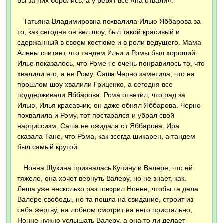
бы за них боролись, а у ребят все «на отвали».
Татьяна Владимировна похвалила Илью Яббарова за
то, как сегодня он вел шоу, был такой красивый и
сдержанный в своем костюме и в роли ведущего. Мама
Алены считает, что тандем Ильи и Ромы был хороший.
Илье показалось, что Роме не очень понравилось то, что
хвалили его, а не Рому. Саша Черно заметила, что на
прошлом шоу хвалили Гриценко, а сегодня все
поддерживали Яббарова. Рома ответил, что рад за
Илью, Илья красавчик, он даже обнял Яббарова. Черно
похвалила и Рому, тот постарался и убрал свой
нарциссизм. Саша не ожидала от Яббарова. Ира
сказала Тане, что Рома, как всегда шикарен, а тандем
был самый крутой.
Нонна Щукина призналась Купину и Валере, что ей
тяжело, она хочет вернуть Валеру, но не знает, как.
Леша уже несколько раз говорил Нонне, чтобы та дала
Валере свободы, но та пошла на свидание, строит из
себя жертву, на лобном смотрит на него пристально,
Нонне нужно услышать Валеру, а она то ли делает