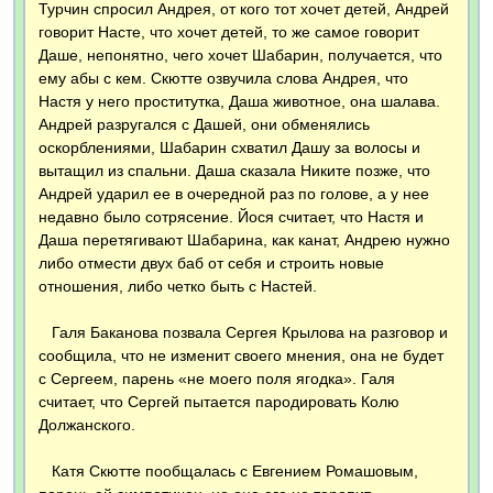
Турчин спросил Андрея, от кого тот хочет детей, Андрей
говорит Насте, что хочет детей, то же самое говорит
Даше, непонятно, чего хочет Шабарин, получается, что
ему абы с кем. Скютте озвучила слова Андрея, что
Настя у него проститутка, Даша животное, она шалава.
Андрей разругался с Дашей, они обменялись
оскорблениями, Шабарин схватил Дашу за волосы и
вытащил из спальни. Даша сказала Никите позже, что
Андрей ударил ее в очередной раз по голове, а у нее
недавно было сотрясение. Йося считает, что Настя и
Даша перетягивают Шабарина, как канат, Андрею нужно
либо отмести двух баб от себя и строить новые
отношения, либо четко быть с Настей.
Галя Баканова позвала Сергея Крылова на разговор и
сообщила, что не изменит своего мнения, она не будет
с Сергеем, парень «не моего поля ягодка». Галя
считает, что Сергей пытается пародировать Колю
Должанского.
Катя Скютте пообщалась с Евгением Ромашовым,