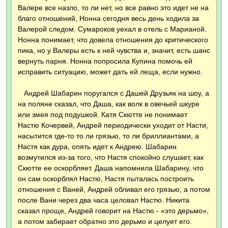
Валере все назло, то ли нет, но все равно это идет не на
благо отношений, Нонна сегодня весь день ходила за
Валерой следом. Сумароков уехал в отель с Марианой.
Нонна понимает, что довела отношения до критического
пика, но у Валеры есть к ней чувства и, значит, есть шанс
вернуть парня. Нонна попросила Купина помочь ей
исправить ситуацию, может дать ей леща, если нужно.
Андрей Шабарин поругался с Дашей Друзьяк на шоу, а
на поляне сказал, что Даша, как волк в овечьей шкуре
или змея под подушкой. Катя Скютте не понимает
Настю Кочервей, Андрей периодически уходит от Насти,
насытится где-то то ли грязью, то ли бриллиантами, а
Настя как дура, опять идет к Андрею. Шабарин
возмутился из-за того, что Настя спокойно слушает, как
Скютте ее оскорбляет. Даша напомнила Шабарину, что
он сам оскорблял Настю, Настя пыталась построить
отношения с Ваней, Андрей обливал его грязью, а потом
после Вани через два часа целовал Настю. Никита
сказал проще, Андрей говорит на Настю - «это дерьмо»,
а потом забирает обратно это дерьмо и целует его.