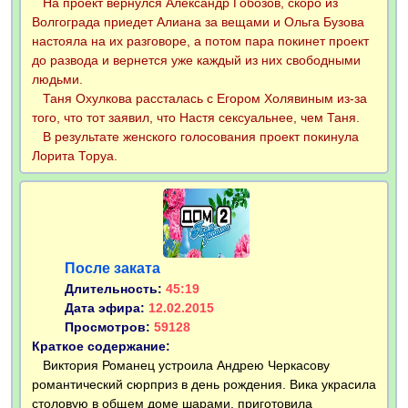
На проект вернулся Александр Гобозов, скоро из
Волгограда приедет Алиана за вещами и Ольга Бузова
настояла на их разговоре, а потом пара покинет проект
до развода и вернется уже каждый из них свободными
людьми.
Таня Охулкова рассталась с Егором Холявиным из-за
того, что тот заявил, что Настя сексуальнее, чем Таня.
В результате женского голосования проект покинула
Лорита Торуа.
После заката
Длительность:
45:19
Дата эфира:
12.02.2015
Просмотров:
59128
Краткое содержание:
Виктория Романец устроила Андрею Черкасову
романтический сюрприз в день рождения. Вика украсила
столовую в общем доме шарами, приготовила