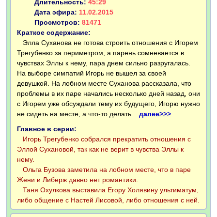
Длительность:
45:29
Дата эфира:
11.02.2015
Просмотров:
81471
Краткое содержание:
Элла Суханова не готова строить отношения с Игорем
Трегубенко за периметром, а парень сомневается в
чувствах Эллы к нему, пара днем сильно разругалась.
На выборе симпатий Игорь не вышел за своей
девушкой. На лобном месте Суханова рассказала, что
проблемы в их паре начались несколько дней назад, они
с Игорем уже обсуждали тему их будущего, Игорю нужно
не сидеть на месте, а что-то делать...
далее>>>
Главное в серии:
Игорь Трегубенко собрался прекратить отношения с
Эллой Сухановой, так как не верит в чувства Эллы к
нему.
Ольга Бузова заметила на лобном месте, что в паре
Жени и Либерж давно нет романтики.
Таня Охулкова выставила Егору Холявину ультиматум,
либо общение с Настей Лисовой, либо отношения с ней.