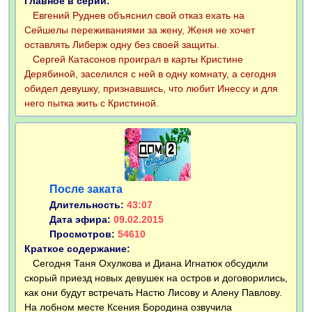
Главное в серии:
Евгений Руднев объяснил свой отказ ехать на
Сейшелы переживаниями за жену, Женя не хочет
оставлять Либерж одну без своей защиты.
Сергей Катасонов проиграл в карты Кристине
Дерябиной, заселился с ней в одну комнату, а сегодня
обидел девушку, признавшись, что любит Инессу и для
него пытка жить с Кристиной.
После заката
Длительность:
43:07
Дата эфира:
09.02.2015
Просмотров:
54610
Краткое содержание:
Сегодня Таня Охулкова и Диана Игнатюк обсудили
скорый приезд новых девушек на остров и договорились,
как они будут встречать Настю Лисову и Алену Павлову.
На лобном месте Ксения Бородина озвучила