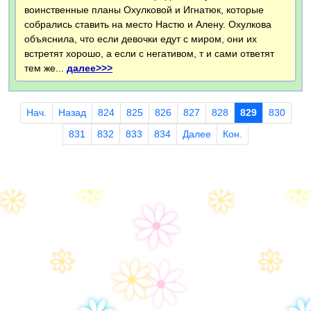
воинственные планы Охулковой и Игнатюк, которые
собрались ставить на место Настю и Алену. Охулкова
объяснила, что если девочки едут с миром, они их
встретят хорошо, а если с негативом, т и сами ответят
тем же...
далее>>>
Нач.
Назад
824
825
826
827
828
829
830
831
832
833
834
Далее
Кон.