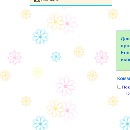
Для
про
Есл
исп
Комм
Пок
Пр