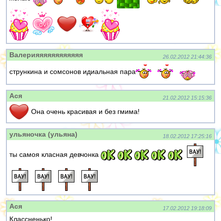
Валерияяяяяяяяяяяя
26.02.2012 21:44:36
стрункина и сомсонов идиальная пара
Ася
21.02.2012 15:15:36
Она очень красивая и без гмима!
ульяночка (ульяна)
18.02.2012 17:25:16
ты самоя класная девчонка
Ася
17.02.2012 19:18:09
Классненько!