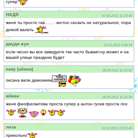
супер
НАДЯ
07.06.2012 11:29:44
женя ты просто гав........ честно скозать не натуральноя, пора
домой валить.
джуди вун
23.05.2012 0:46:34
если чесно вы все завидуете.так часто бывает.ну может и на
вашей улице праздник будет
хану (айжан)
18.04.2012 11:25:42
оксана вали дамоииии
айжан
18.04.2012 11:22:39
женя феофилактова проста супер а антон гусев проста лох
лиза
01.04.2012 22:53:45
прикольно