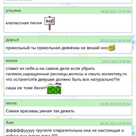
ульяна
14.02.2012 11:57:44
клалассная песня
дарья
25.01.2012 20:41:54
прикольный ты прикольная девчёнка не вешай нос
юлия
24.01.2012 9:50:46
ставит из себя,а на самом деле если убрать
силикон,наращенные ресницы,волосы и смыть косметику,то
что останется!в девушке должно быть все натурально!!!и
саша ее тоже бесит!
мила
22.01.2012 11:21:54
Самая красиваь,умная так дежать
Аня
20.01.2012 12:00:50
фффффууууу труляля отвратитнльна она не настоящая и
вабще она тупая дура !!!!!