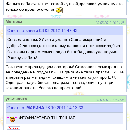
Женька себя счетатает самой лутшой,красивой,умной ну ето
только ее предположения
Мегерка
09.03.2012 16:24:28
Ответ на:
света
03.03.2012 14:49:43
Совсем заелась,27 лет,а ума нет,Саша искренний и
добрый человек,а ты села ему на шею и ноги свесила,был
бы твоим парнем самсонов,он бы тебя давно уже научил
Родину любить!
Согласна с предыдущим оратором! Самсонов посмотрел на
ее поведение и подумал - "На фига мне такая прасти....?" Не
в первый раз мы видим, слышим и читаем слухи про Е.Ф.
Один раз - случайность, два раза - совпадение, ну а три -
закономерность! Все это не просто так!....
ульяночка
09.03.2012 14:25:38
Ответ на:
МАРИНА
23.10.2011 14:13:33
ФЕОФИЛАТАВО ТЫ ЛУЧШАЯ