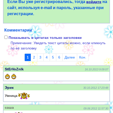
Если Вы уже регистрировались, тогда
на
войдите
сайт, используя e-mail и пароль, указанные при
регистрации.
Комментарии
Показывать в цитатах только заголовки
Примечание: Увидеть текст цитаты можно, если кликнуть
по её заголовку
1
2
3
4
5
6
Далее
Кон.
StErVoZnIk
16.10.2013 9:09:07
Эрик
30.10.2012 17:23:48
Умница
саша
09.06.2012 11:57:30