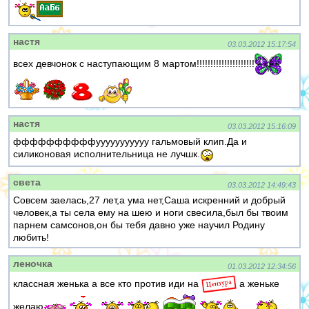
настя
03.03.2012 15:17:54
всех девчонок с наступающим 8 мартом!!!!!!!!!!!!!!!!!!!!!
настя
03.03.2012 15:16:09
ффффффффффууууууууууу гальмовый клип.Да и
силиконовая исполнительница не лучшк.
света
03.03.2012 14:49:43
Совсем заелась,27 лет,а ума нет,Саша искренний и добрый
человек,а ты села ему на шею и ноги свесила,был бы твоим
парнем самсонов,он бы тебя давно уже научил Родину
любить!
леночка
01.03.2012 12:34:56
классная женька а все кто против иди на
а женьке
желаю