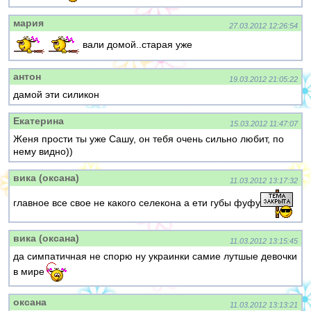
мария
27.03.2012 12:26:54
вали домой..старая уже
антон
19.03.2012 21:05:22
дамой эти силикон
Екатерина
15.03.2012 11:47:07
Женя прости ты уже Сашу, он тебя очень сильно любит, по
нему видно))
вика (оксана)
11.03.2012 13:17:32
главное все свое не какого селекона а ети губы фуфу
вика (оксана)
11.03.2012 13:15:45
да симпатичная не спорю ну украинки самие лутшые девочки
в мире
оксана
11.03.2012 13:13:21