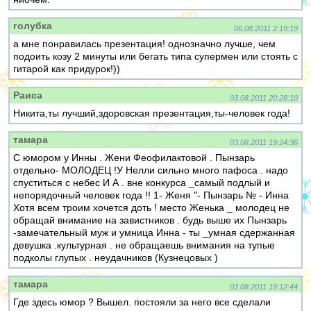
голубка
06.08.2011 2:19:19
а мне понравилась презентация! однозначно лучше, чем
подоить козу 2 минуты или бегать типа супермен или стоять с
гитарой как придурок!))
Раиса
03.08.2011 20:28:10
Никита,ты лучший,здоровская презентация,ты-человек года!
тамара
03.08.2011 19:24:36
С юмором у Инны . Жени Феофилактовой . Пынзарь
отдельно- МОЛОДЕЦ !У Нелли сильно много пафоса . надо
спуститься с небес И А . вне конкурса _самый подлый и
непорядочный человек года !! 1- Женя "- Пынзарь № - Инна
Хотя всем троим хочется доть ! место Женька _ молодец не
обращай внимание на завистников . будь выше их Пынзарь
-замечательный муж и умница Инна - ты _умная сдержанная
девушка .культурная . не обращаешь внимания на тупые
подколы глупых . неудачников (Кузнецовых )
тамара
03.08.2011 19:12:44
Где здесь юмор ? Вышел. постояли за него все сделали