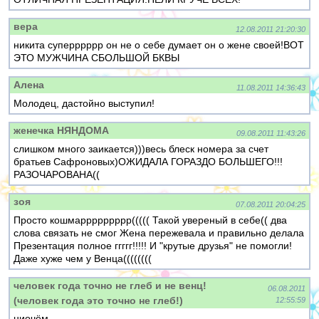
вера
12.08.2011 21:20:30
никита суперррррр он не о себе думает он о жене своей!ВОТ
ЭТО МУЖЧИНА СБОЛЬШОЙ БКВЫ
Алена
11.08.2011 14:36:43
Молодец, дастойно выступил!
женечка НЯНДОМА
09.08.2011 11:43:26
слишком много заикается)))весь блеск номера за счет
братьев Сафроновых)ОЖИДАЛА ГОРАЗДО БОЛЬШЕГО!!!
РАЗОЧАРОВАНА((
зоя
07.08.2011 20:04:25
Просто кошмаррррррррр((((( Такой увереный в себе(( два
слова связать не смог Жена пережевала и правильно делала
Презентация полное ггггг!!!!! И "крутые друзья" не помогли!
Даже хуже чем у Венца((((((((
человек года точно не глеб и не венц!
06.08.2011
(человек года это точно не глеб!)
12:55:59
ниочём.