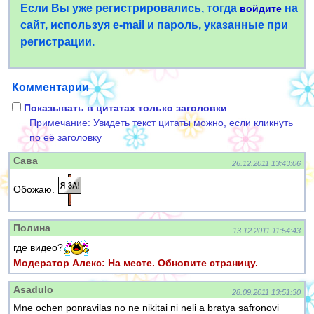
Если Вы уже регистрировались, тогда
на
войдите
сайт, используя e-mail и пароль, указанные при
регистрации.
Комментарии
Показывать в цитатах только заголовки
Примечание: Увидеть текст цитаты можно, если кликнуть
по её заголовку
Сава
26.12.2011 13:43:06
Обожаю.
Полина
13.12.2011 11:54:43
где видео?
Модератор Алекс: На месте. Обновите страницу.
Asadulo
28.09.2011 13:51:30
Mne ochen ponravilas no ne nikitai ni neli a bratya safronovi