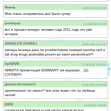
Янина
16.09.2011 23:10:18
Мне очень понравилось,всё было супер.
ромашка
03.09.2011 3:54:00
вот и прошел конкурс человек года 2011 года это уже
история.
ANGELITA ZAHIDLI
24.08.2011 16:22:11
samaya lucwaya para na proekte!rebata xvatayet ssoritsa.ved vi
tak drug drugu podxodite,pricem po vsem parametram!!!
брЮЛИК
17.08.2011 19:16:52
НИКИТА презентация БОМБАА!!! аж мурашки... ))))
СУППЕР!!!
дашка-милашка=)
15.08.2011 19:38:58
оригенально! но смысл? все итак знают что ты любишь
нелли!
ЮЛЯ
13.08.2011 4:59:22
ОТЛИЧНАЯ ПРЕЗЕНТАЦИЯ.НЕЛИ КРУЧЕ ВСЕХ!