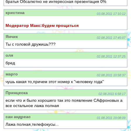
братья Обсалютно не интерессная презентация 0%
кристина
03.08.2011 17:10:12
Модератор Макс:будем прощаться
Янчик
02.08.2011 17:45:07
Ты с головой дружишь???
оля
02.08.2011 12:37:25
бред
марго
02.08.2011 10:58:37
чушь какая то,причем этот номер к "человеку года"
Принцеска
02.08.2011 6:58:17
если что и было хорошего так это появление САфроновых а
все остальное лажа полная
сан андреас
01.08.2011 19:08:09
Лажа полная,телефокусы...