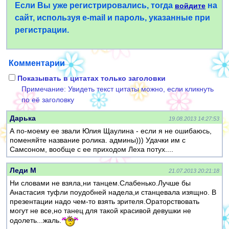
Если Вы уже регистрировались, тогда
на
войдите
сайт, используя e-mail и пароль, указанные при
регистрации.
Комментарии
Показывать в цитатах только заголовки
Примечание: Увидеть текст цитаты можно, если кликнуть
по её заголовку
Дарька
19.08.2013 14:27:53
А по-моему ее звали Юлия Щаулина - если я не ошибаюсь,
поменяйте название ролика. админы))) Удачки им с
Самсоном, вообще с ее приходом Леха потух....
Леди М
21.07.2013 20:21:18
Ни словами не взяла,ни танцем.Слабенько.Лучше бы
Анастасия туфли поудобней надела,и станцевала изящно. В
презентации надо чем-то взять зрителя.Ораторствовать
могут не все,но танец для такой красивой девушки не
одолеть...жаль.