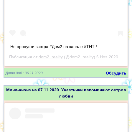
Не пропусти завтра #Дом2 на канале #ТНТ !
Публикация от
dom2_reality
(@dom2_reality)
6 Ноя 2020 в 2:07 PST
Обсудить
Дата доб.: 06.11.2020
Мини-анонс на 07.11.2020. Участники вспоминают остров
любви