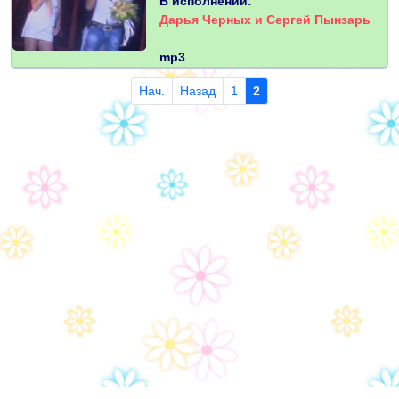
В исполнении:
Дарья Черных и Сергей Пынзарь
mp3
Нач.
Назад
1
2