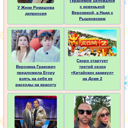
Герасимов целовался
с новенькой
У Жени Ромашова
Вероникой, а Надя с
депрессия
Рышковским
Скоро стартует
третий сезон
Вероника Гракович
«Китайских каникул»
предложила Егору
на Доме 2
взять на себя ее
расходы на красоту