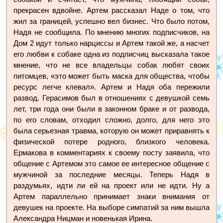
прекрасен вдвойне. Артем рассказал Наде о том, что
жил за границей, успешно вел бизнес. Что было потом,
Надя не сообщила. По мнению многих подписчиков, на
Дом 2 идут только нарциссы и Артем такой же, а насчет
его любви к собаке одна из подписчиц высказала такое
мнение, что не все владельцы собак любят своих
питомцев, «это может быть маска для общества, чтобы
ресурс легче клевал». Артем и Надя оба пережили
развод. Герасимов был в отношениях с девушкой семь
лет, три года они были в законном браке и от развода,
по его словам, отходил сложно, долго, для него это
была серьезная травма, которую он может приравнять к
физической потере родного, близкого человека.
Ермакова в комментариях к своему посту заявила, что
общение с Артемом это самое ее интересное общение с
мужчиной за последние месяцы. Теперь Надя в
раздумьях, идти ли ей на проект или не идти. Ну а
Артем параллельно принимает знаки внимания от
девушек на проекте. На выборе симпатий за ним вышла
Александра Ницман и новенькая Ирина.