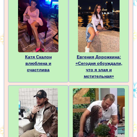
Катя Скалон
Евгения Дорожкина:
влюблена и
«Сегодня обсуждали,
счастлива
что я злая и
мстительная»