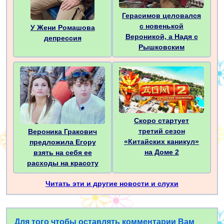
Герасимов целовался
с новенькой
У Жени Ромашова
Вероникой, а Надя с
депрессия
Рышковским
Скоро стартует
третий сезон
Вероника Гракович
«Китайских каникул»
предложила Егору
на Доме 2
взять на себя ее
расходы на красоту
Читать эти и другие новости и слухи
Для того чтобы оставлять комментарии Вам