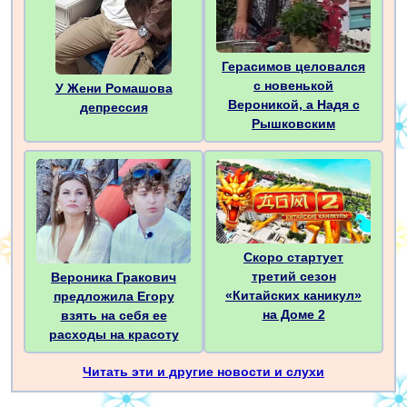
Герасимов целовался
с новенькой
У Жени Ромашова
Вероникой, а Надя с
депрессия
Рышковским
Скоро стартует
третий сезон
Вероника Гракович
«Китайских каникул»
предложила Егору
на Доме 2
взять на себя ее
расходы на красоту
Читать эти и другие новости и слухи