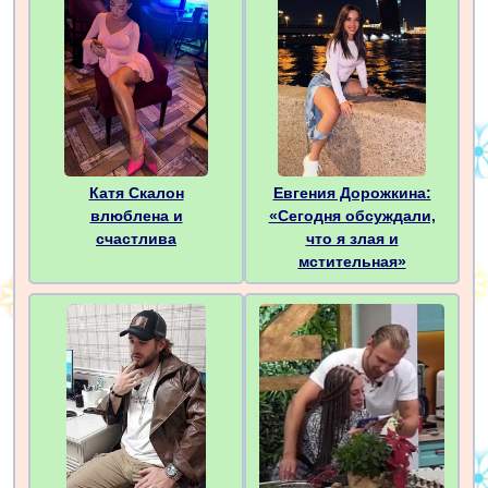
Катя Скалон
Евгения Дорожкина:
влюблена и
«Сегодня обсуждали,
счастлива
что я злая и
мстительная»