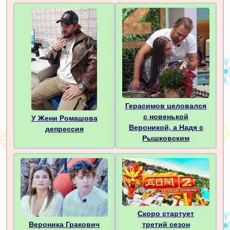
Герасимов целовался
с новенькой
У Жени Ромашова
Вероникой, а Надя с
депрессия
Рышковским
Скоро стартует
третий сезон
Вероника Гракович