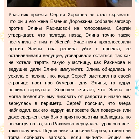
Участник проекта Сергей Хорошев не стал скрывать,
что он и его жена Евгения Дорожкина собрали заговор
против Элины Рахимовой на голосовании. Сергей
утверждает, что полгода назад Элина точно также
поступила с ним и Женей. Участники проголосовали
против Элины, она решила уйти с проекта, ее
останавливали ведущие, уговаривали остаться, так как
не хотели терять такую участницу, как Рахимова и
ведущие дали Элине иммунитет. Элина обиделась и
уехала с поляны, но, когда Сергей выставил на своей
странице пост про бумеранг для Элины, та вдруг
решила вернуться. Хорошев считает, что Элина не
могла позволить ему ликовать от радости и назло ему
вернулась в периметр. Сергей пояснил, что вчера
наблюдал, как его недруг на проекте был повержен или
даже свержен, ему было приятно за этим наблюдать, но
несмотря на то, что Рахимова вернулась, урок она все-
таки получила. Подписчики спросили Сергея, стоило ли
тогда собирать заговор, если выгнать Элину не