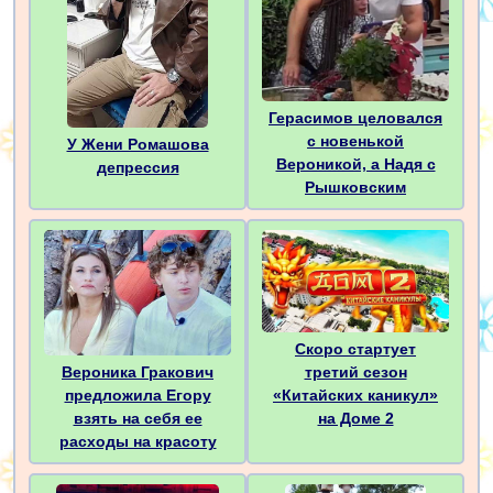
Герасимов целовался
с новенькой
У Жени Ромашова
Вероникой, а Надя с
депрессия
Рышковским
Скоро стартует
третий сезон
Вероника Гракович
«Китайских каникул»
предложила Егору
на Доме 2
взять на себя ее
расходы на красоту