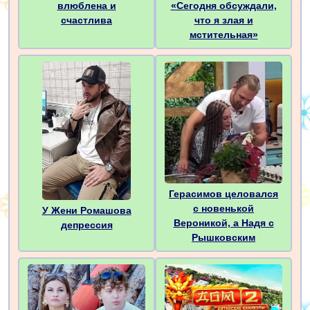
влюблена и
«Сегодня обсуждали,
счастлива
что я злая и
мстительная»
Герасимов целовался
с новенькой
У Жени Ромашова
Вероникой, а Надя с
депрессия
Рышковским