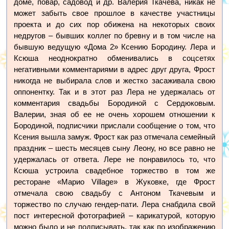
доме, повар, садовод и др. Валерия Ткачева, никак не
может забыть свое прошлое в качестве участницы
проекта и до сих пор обижена на некоторых своих
недругов – бывших коллег по бревну и в том числе на
бывшую ведущую «Дома 2» Ксению Бородину. Лера и
Ксюша неоднократно обменивались в соцсетях
негативными комментариями в адрес друг друга, Фрост
никогда не выбирала слов и жестко засаживала свою
оппонентку. Так и в этот раз Лера не удержалась от
комментария свадьбы Бородиной с Сердюковым.
Валерии, зная об ее не очень хорошем отношении к
Бородиной, подписчики прислали сообщение о том, что
Ксения вышла замуж. Фрост как раз отмечала семейный
праздник – шесть месяцев сыну Леону, но все равно не
удержалась от ответа. Лере не понравилось то, что
Ксюша устроила свадебное торжество в том же
ресторане «Марио Village» в Жуковке, где Фрост
отмечала свою свадьбу с Антоном Ткачевым и
торжество по случаю гендер-пати. Лера снабдила свой
пост интересной фотографией – карикатурой, которую
можно было и не подписывать, так как по изображению