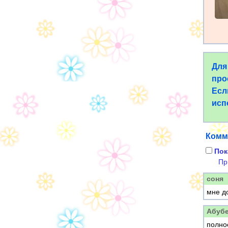
Для
про
Есл
исп
Комм
Пок
Пр
соня
мне д
Абуб
полно