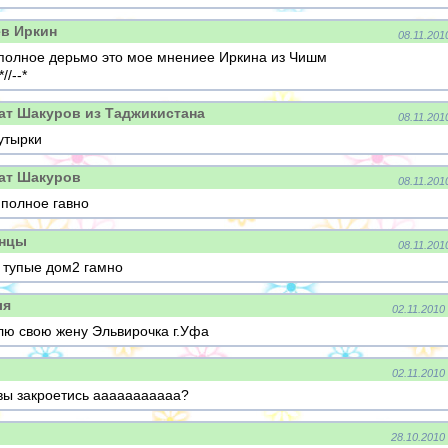
в Иркин
08.11.201
полное дерьмо это мое мнениее Иркина из Чишм
//--*
т Шакуров из Таджикистана
08.11.201
утырки
ат Шакуров
08.11.201
 полное гавно
анцы
08.11.201
 тупые дом2 гамно
ля
02.11.2010
лю свою жену Эльвирочка г.Уфа
02.11.2010
 вы закроетись ааааааааааа?
28.10.2010