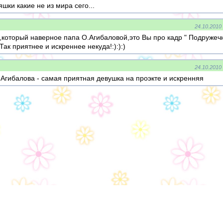
шки какие не из мира сего...
24.10.2010
который наверное папа О.Агибаловой,это Вы про кадр " Подружеч
Так приятнее и искреннее некуда!:):):)
24.10.2010
 Агибалова - самая приятная девушка на проэкте и искренняя