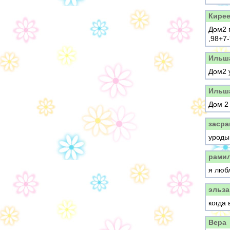
Кирее
Дом2 
,98+7-*
Ильша
Дом2 
Ильш
Дом 2
заср
уроды
рами
я люб
эльза
когда
Вера