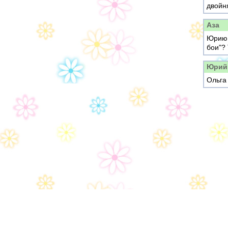
двойня
Аза
Юрию,
бои"? 
Юрий
Ольга