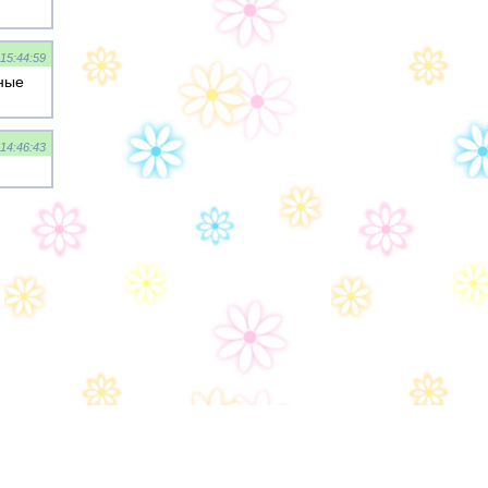
 15:44:59
ные
 14:46:43