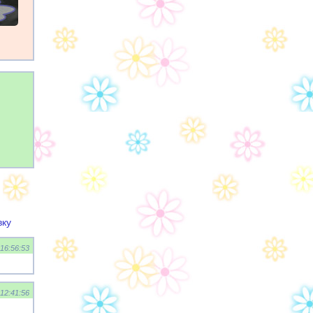
вку
 16:56:53
 12:41:56